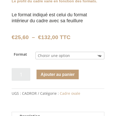
Le profil du cadre varie en fonction des formats.
Le format indiqué est celui du format
intérieur du cadre avec sa feuillure
Plage
€
25,60
–
€
132,00
TTC
de
prix :
Format
€25,60
à
€132,00
quantité de
Ajouter au panier
Cadre ovale
rustique
UGS :
CADROR
Catégorie :
Cadre ovale