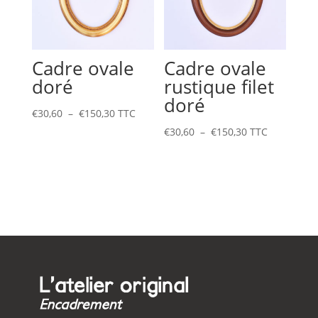
Cadre ovale
Cadre ovale
doré
rustique filet
doré
Plage
€
30,60
–
€
150,30
TTC
de
Plage
€
30,60
–
€
150,30
TTC
prix :
de
€30,60
prix :
à
€30,60
€150,30
à
€150,30