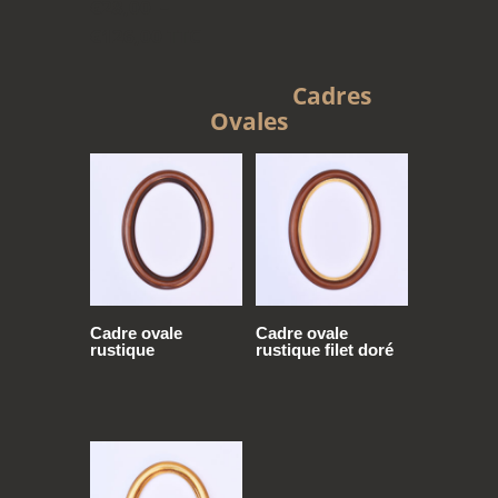
€
28,00
–
Plage
€
126,00
TTC
de
Cadres
prix :
Ovales
€28,00
à
€126,00
Cadre ovale
Cadre ovale
rustique
rustique filet doré